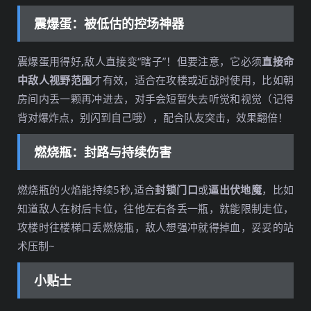
震爆蛋：被低估的控场神器
震爆蛋用得好,敌人直接变“瞎子”！但要注意，它必须
直接命
中敌人视野范围
才有效，适合在攻楼或近战时使用，比如朝
房间内丢一颗再冲进去，对手会短暂失去听觉和视觉（记得
背对爆炸点，别闪到自己哦），配合队友突击，效果翻倍！
燃烧瓶：封路与持续伤害
燃烧瓶的火焰能持续5秒,适合
封锁门口
或
逼出伏地魔
，比如
知道敌人在树后卡位，往他左右各丢一瓶，就能限制走位，
攻楼时往楼梯口丢燃烧瓶，敌人想强冲就得掉血，妥妥的站
术压制~
小贴士