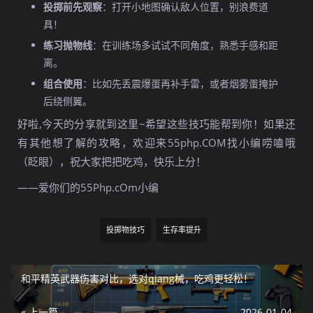
投掷前先观察
：打开小地图确认敌人位置，别浪费道
具！
练习抛物线
：在训练场多试试不同角度，熟悉手感和距
离。
组合使用
：比如先丢震爆蛋再补手雷，或者烟雾蛋掩护
后绕侧翼。
好啦,今天的分享就到这里~希望这些技巧能帮到你！如果还
有其他想了解的攻略，欢迎来55php.COM找小编唠嗑哦
（眨眼），祝大家把把吃鸡，快乐上分！
——爱你们的55Php.cOm小编
投掷物技巧
生存率提升
和平精英武器伤害对比，选对qiang械，吃鸡更轻松！
« 上一篇
2026-01-04