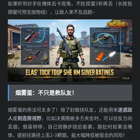
如果听到对手在掩体后卡视角，不妨捏雷3秒再丢（长按投
掷键可预览抛物线），让敌人来不及逃跑~
烟雾蛋：不只是救队友！
烟雾蛋的用法可太多了！除了封烟扶队友，还能用来
迷惑敌
人
或
制造假视野
，比如决赛圈被多方夹击时，可以往反方向
丢烟，假装转移，自己则静步绕后偷袭，跑肚时如果没掩
体，提前往路径上丢2-3颗烟，能大幅降低被狙击的风险！