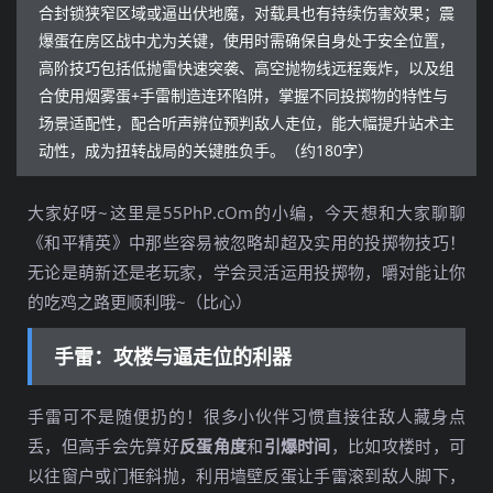
合封锁狭窄区域或逼出伏地魔，对载具也有持续伤害效果；震
爆蛋在房区战中尤为关键，使用时需确保自身处于安全位置，
高阶技巧包括低抛雷快速突袭、高空抛物线远程轰炸，以及组
合使用烟雾蛋+手雷制造连环陷阱，掌握不同投掷物的特性与
场景适配性，配合听声辨位预判敌人走位，能大幅提升站术主
动性，成为扭转战局的关键胜负手。（约180字）
大家好呀~这里是55PhP.cOm的小编，今天想和大家聊聊
《和平精英》中那些容易被忽略却超及实用的投掷物技巧！
无论是萌新还是老玩家，学会灵活运用投掷物，嚼对能让你
的吃鸡之路更顺利哦~（比心）
手雷：攻楼与逼走位的利器
手雷可不是随便扔的！很多小伙伴习惯直接往敌人藏身点
丢，但高手会先算好
反蛋角度
和
引爆时间
，比如攻楼时，可
以往窗户或门框斜抛，利用墙壁反蛋让手雷滚到敌人脚下，