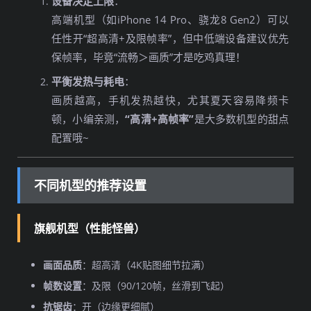
设备决定上限
：
高端机型（如iPhone 14 Pro、骁龙8 Gen2）可以
任性开“超高清+及限帧率”，但中低端设备建议优先
保帧率，毕竟“流畅＞画质”才是吃鸡真理！
平衡发热与耗电
：
画质越高，手机发热越快，尤其夏天容易降频卡
顿，小编亲测，
“高清+高帧率”
是大多数机型的甜点
配置哦~
不同机型的推荐设置
旗舰机型（性能怪兽）
画面品质
：超高清（4K贴图细节拉满）
帧数设置
：及限（90/120帧，丝滑到飞起）
抗锯齿
：开（边缘更细腻）