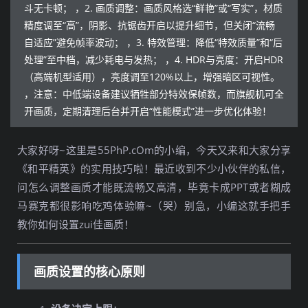
斗无卡顿； ，2. 画质调整：画质风格选“鲜艳”或“写实”，材质
精度调至“高”，阴影、抗锯齿开启以提升细节，但关闭“流畅
自适应”避免帧率波动； ，3. 特效管理：降低“特效质量”和“后
处理”至中档，减少耗电与发热； ，4. HDR与亮度：开启HDR
（高端机型适用），亮度调至120%以上，增强暗区可视性。
，注意：中低端设备建议牺牲部分特效保帧数，而旗舰机可全
开画质，定期清理后台并开启“性能模式”进一步优化体验！
大家好呀~这里是55PhP.cOm的小编，今天又来和大家分享
《和平精英》的实用技巧啦！最近收到不少小伙伴的私信，
问怎么调整画质才能既流畅又高清，毕竟卡成PPT或者糊成
马赛克都很影响吃鸡体验嘛~（哭）别急，小编这就手把手
教你如何设置zui佳画质！
画质设置的核心原则