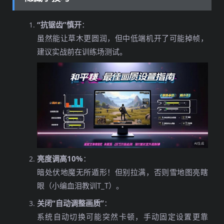
“抗锯齿”慎开
：
虽然能让草木更圆润，但中低端机开了可能掉帧，
建议实战前在训练场测试。
亮度调高10%
：
暗处伏地魔无所遁形！但别拉满，否则雪地图亮瞎
眼（小编血泪教训T_T）。
关闭“自动调整画质”
：
系统自动切换可能突然卡顿，手动固定设置更靠