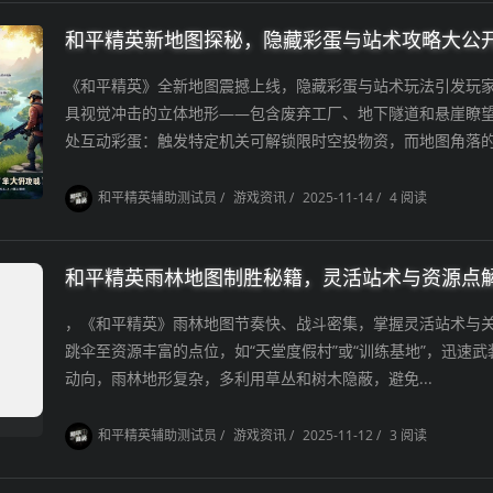
和平精英新地图探秘，隐藏彩蛋与站术攻略大公
《和平精英》全新地图震撼上线，隐藏彩蛋与站术玩法引发玩
具视觉冲击的立体地形——包含废弃工厂、地下隧道和悬崖瞭
处互动彩蛋：触发特定机关可解锁限时空投物资，而地图角落的.
和平精英辅助测试员
/
游戏资讯
/
2025-11-14
/
4 阅读
和平精英雨林地图制胜秘籍，灵活站术与资源点
，《和平精英》雨林地图节奏快、战斗密集，掌握灵活站术与
跳伞至资源丰富的点位，如“天堂度假村”或“训练基地”，迅速
动向，雨林地形复杂，多利用草丛和树木隐蔽，避免...
和平精英辅助测试员
/
游戏资讯
/
2025-11-12
/
3 阅读