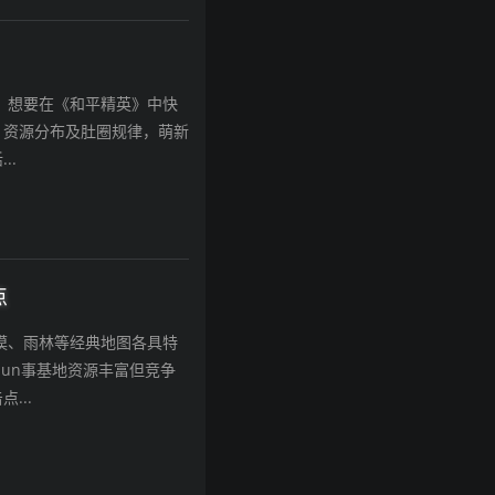
，想要在《和平精英》中快
、资源分布及肚圈规律，萌新
..
点
漠、雨林等经典地图各具特
un事基地资源丰富但竞争
...