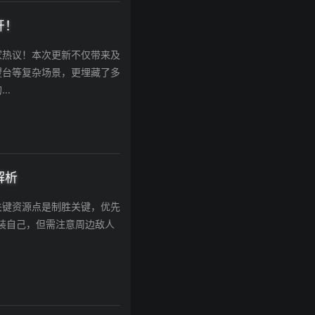
开！
家热议！本次更新不仅带来及
望台等复杂场景，更埋藏了多
..
解析
关键资源点是制胜关键，优先
武装自己，但需注意周边敌人