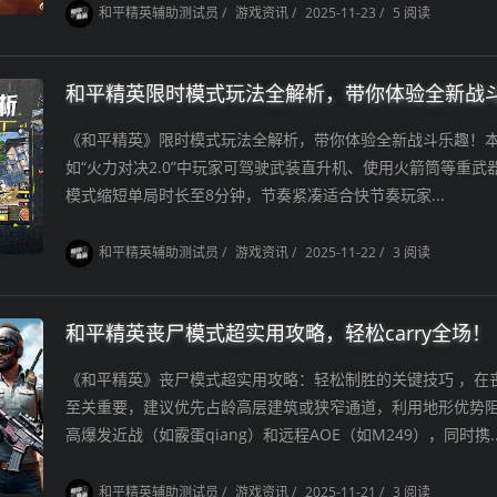
和平精英辅助测试员
/
游戏资讯
/
2025-11-23
/
5 阅读
和平精英限时模式玩法全解析，带你体验全新战
《和平精英》限时模式玩法全解析，带你体验全新战斗乐趣！
如“火力对决2.0”中玩家可驾驶武装直升机、使用火箭筒等重武
模式缩短单局时长至8分钟，节奏紧凑适合快节奏玩家...
和平精英辅助测试员
/
游戏资讯
/
2025-11-22
/
3 阅读
和平精英丧尸模式超实用攻略，轻松carry全场！
《和平精英》丧尸模式超实用攻略：轻松制胜的关键技巧 ，在
至关重要，建议优先占龄高层建筑或狭窄通道，利用地形优势
高爆发近战（如霰蛋qiang）和远程AOE（如M249），同时携..
和平精英辅助测试员
/
游戏资讯
/
2025-11-21
/
3 阅读