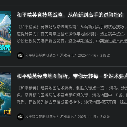
和平精英竞技场战略，从萌新到高手的进阶指南
《和平精英》竞技场战略进阶指南：从萌新到高手的核心技巧 
速提升实力？首先需掌握基础操作与地图机制，熟悉跳伞点位
阶段建议优先选择野区发育，避免早期混战；中期通过载具灵活.
和平精英辅助测试员
/
游戏资讯
/
2025-11-16
/
3 阅读
和平精英经典地图解析，带你玩转每一处站术要
《和平精英》经典地图站术解析：制胜关键点一览 ，海岛、沙
色，掌握核心区域与站术要点是吃鸡关键，海岛地图中，P城、j
激烈，建议优先抢占高楼或围墙掩体；沙漠地图视野开阔，狙击点
和平精英辅助测试员
/
游戏资讯
/
2025-11-15
/
3 阅读