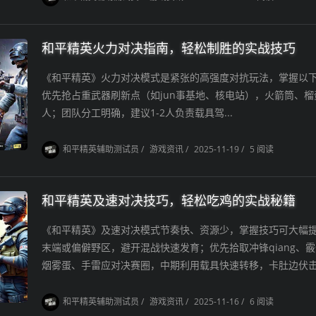
和平精英火力对决指南，轻松制胜的实战技巧
《和平精英》火力对决模式是紧张的高强度对抗玩法，掌握以
优先抢占重武器刷新点（如jun事基地、核电站），火箭筒、
人；团队分工明确，建议1-2人负责载具驾...
和平精英辅助测试员
/
游戏资讯
/
2025-11-19
/
5 阅读
和平精英及速对决技巧，轻松吃鸡的实战秘籍
《和平精英》及速对决模式节奏快、资源少，掌握技巧可大幅
末端或偏僻野区，避开混战快速发育；优先拾取冲锋qiang、霰蛋
烟雾蛋、手雷应对决赛圈，中期利用载具快速转移，卡肚边伏击跑
和平精英辅助测试员
/
游戏资讯
/
2025-11-16
/
6 阅读