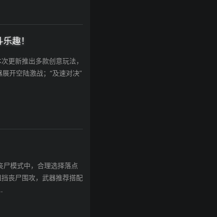
斗乐趣！
本次更新推出多款创意玩法，
器展开空陆激战；“及速对决”
丧尸模式中，合理选择落点
阻挡丧尸围攻，武器推荐搭配
.