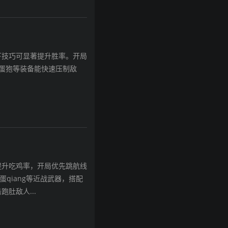
下技巧可显著提升胜率。开局
榴蛋狍等装备能快速压制敌
提升吃鸡率，开局优先跳航线
qiang等近战武器，搭配
肚敌人...